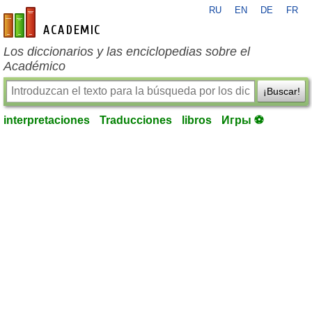
RU
EN
DE
FR
es-academic.com
Los diccionarios y las enciclopedias sobre el
Académico
¡Buscar!
interpretaciones
Traducciones
libros
Игры ⚽