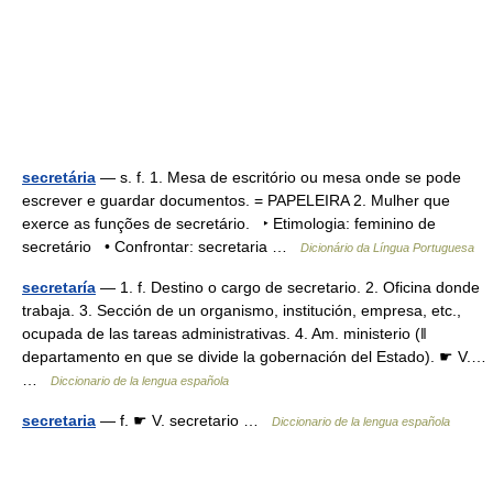
secretária
— s. f. 1. Mesa de escritório ou mesa onde se pode
escrever e guardar documentos. = PAPELEIRA 2. Mulher que
exerce as funções de secretário. ‣ Etimologia: feminino de
secretário • Confrontar: secretaria …
Dicionário da Língua Portuguesa
secretaría
— 1. f. Destino o cargo de secretario. 2. Oficina donde
trabaja. 3. Sección de un organismo, institución, empresa, etc.,
ocupada de las tareas administrativas. 4. Am. ministerio (ǁ
departamento en que se divide la gobernación del Estado). ☛ V.…
…
Diccionario de la lengua española
secretaria
— f. ☛ V. secretario …
Diccionario de la lengua española