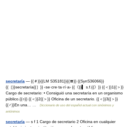
secretaría
— {{＃}}{{LM S35181}}{{〓}} {{SynS36066}}
{{［}}secretaría{{］}} ‹se·cre·ta·rí·a› {{《}}▍ s.f.{{》}} {{＜}}1{{＞}}
Cargo de secretario: • Consiguió una secretaría en un organismo
público.{{○}} {{＜}}2{{＞}} Oficina de un secretario. {{＜}}3{{＞}}
{{♂}}En una… …
Diccionario de uso del español actual con sinónimos y
antónimos
secretaría
— s f 1 Cargo de secretario 2 Oficina en cualquier