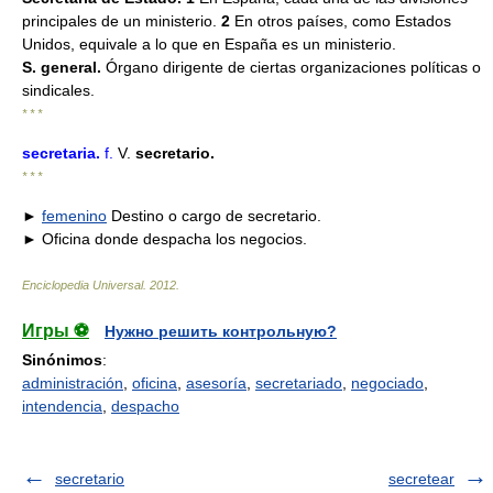
principales de un ministerio.
2
En otros países, como Estados
Unidos, equivale a lo que en España es un ministerio.
S. general.
Órgano dirigente de ciertas organizaciones políticas o
sindicales.
* * *
secretaria
.
f.
V.
secretario.
* * *
►
femenino
Destino o cargo de secretario.
► Oficina donde despacha los negocios.
Enciclopedia Universal
.
2012
.
Игры ⚽
Нужно решить контрольную?
Sinónimos
:
administración
,
oficina
,
asesoría
,
secretariado
,
negociado
,
intendencia
,
despacho
secretario
secretear